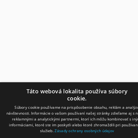
Táto webová lokalita používa súbory
cookie.
Súbory cookie používame na prispôsobenie obsahu, reklám a analýz
návštevnosti. Informácie o vašom používaní našej stránky zdieľame aj s 
reklamnými a analytickými partnermi, ktorí ich môžu kombinovať s in
informáciami, ktoré ste im poskytli alebo ktoré zhromaždili pri používaní
služieb.
Zásady ochrany osobných údajov