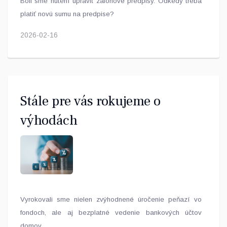
Boli sme nútení upraviť zálohové predpisy. Odkedy treba
platiť novú sumu na predpise?
2026-02-16
Stále pre vás rokujeme o
výhodách
Vyrokovali sme nielen zvýhodnené úročenie peňazí vo
fondoch, ale aj bezplatné vedenie bankových účtov
domov.