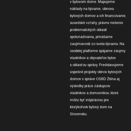
v bytovom dome. Mapujeme
náklady na bývanie, obnovu
bytových domov a ich financovanie,
susedské vzťahy, právne riešenie
problematických oblastí
spolunažívania, prinášame
zaujímavosti zo sveta bývania. Na
osobitej platforme spájame záujmy
vlastníkov a obyvateľov bytov
s oblasťou správy. Predstavujeme
úspešné projekty obnov bytových
domov v správe OSBD Žilina aj
výsledky práce zástupcov
vlastníkov a domovníkov, ktoré
môžu byť inšpiráciou pre
ktorýkoľvek bytový dom na
Slovensku.