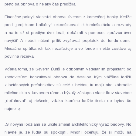
preto sa obnova o nejaký čas predĺžila.
Finančne pokryli vlastníci obnovu úverom z komerčnej banky. Keďže
pred „projektom balkóny“ rekonštruovali elektroinštaláciu a rozvody
a na to už si predtým úver brali, dokázali s pomocou správcu úver
navýšiť. A neboli nútení príliš zvyšovať poplatok do fondu domu.
Mesačná splátka ich tak nezaťažuje a vo fonde im ešte zostáva aj
povinná rezerva.
Vďaka tomu, že Severín Ďuriš je odborným vzdelaním projektant, so
zhotoviteľom konzultoval obnovu do detailov. Kým väčšina lodžií
z betónových prefabrikátov sú celé z betónu, tu majú ako zábradlie
mliečne sklo v kovovom ráme a bývalý zástupca vlastníkov stavebne
„doťahoval“ aj riešenie, vďaka ktorému lodžie tienia do bytov čo
najmenej.
„S novými lodžiami sa určite zmenil architektonický výraz budovy. No
hlavné je, že ľudia sú spokojní. Mnohí oceňujú, že si môžu na