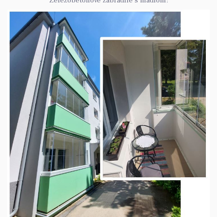
Železobetónové zábradlie s madlom: