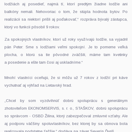
lodžiách aj posedieť, najmä tí, ktorí predtým žiadne lodžie ani
balkóny nemali. Nehovoriac o tom, že stúpla hodnota bytov. Po
realizácii sa niektorí prišli aj poďakovať,“ rozpráva bývalý zástupca,
ktorý vo funkcii pôsobil 9 rokov.
Za spokojných vlastníkov, ktorí už roky využívajú lodžie, sa vyjadril
pán Peter: Sme s lodžiami veľmi spokojní. Je to pomerne veľká
plocha, o ktorú sa tie pôvodné zväčšili, máme tam kvetinky
a posedenie a ešte tam čosi aj uskladníme.“
Mnohí vlastníci oceňujú, že si môžu už 7 rokov z lodžií pri káve
vychutnať aj výhľad na Lietavský hrad.
„Chcel by som vyzdvihnúť dobrú spoluprácu s generálnym
zhotoviteľom EKONOMSERVIS, s. r. o., STAŠKOV, dobrú spoluprácu
so správcom - OSBD Žilina, ktorý zabezpečoval zmluvné vzťahy. Ale
aj podporu väčšiny spoluvlastníkov, bez ktorej by sa obnova bola
realizovala podstatne ťažšie,“ dodáva na záver Severín Ďuriš.