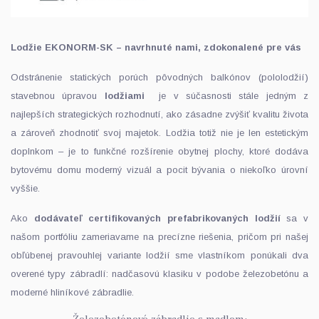
Lodžie EKONORM-SK – navrhnuté nami, zdokonalené pre vás
Odstránenie statických porúch pôvodných balkónov (pololodžií)
stavebnou úpravou
lodžiami
je v súčasnosti stále jedným z
najlepších strategických rozhodnutí, ako zásadne zvýšiť kvalitu života
a zároveň zhodnotiť svoj majetok. Lodžia totiž nie je len estetickým
doplnkom – je to funkčné rozšírenie obytnej plochy, ktoré dodáva
bytovému domu moderný vizuál a pocit bývania o niekoľko úrovní
vyššie.
Ako
dodávateľ certifikovaných prefabrikovaných lodžií
sa v
našom portfóliu zameriavame na precízne riešenia, pričom pri našej
obľúbenej pravouhlej variante lodžií sme vlastníkom ponúkali dva
overené typy zábradlí: nadčasovú klasiku v podobe železobetónu a
moderné hliníkové zábradlie.