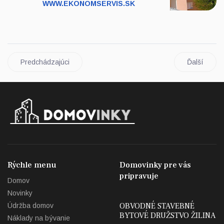
WWW.EKONOMSERVIS.SK
Predchádzajúci
Ďalší
Rýchle menu
Domovinky pre vás
pripravuje
Domov
Novinky
OBVODNÉ STAVEBNÉ
Údržba domov
BYTOVÉ DRUŽSTVO ŽILINA
Náklady na bývanie