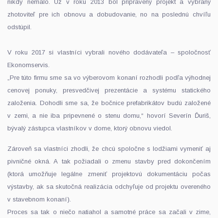
nikdy nemalo. Už v roku 2013 bol pripravený projekt a vybraný
zhotoviteľ pre ich obnovu a dobudovanie, no na poslednú chvíľu
odstúpil.
V roku 2017 si vlastníci vybrali nového dodávateľa – spoločnosť
Ekonomservis.
„Pre túto firmu sme sa vo výberovom konaní rozhodli podľa výhodnej
cenovej ponuky, presvedčivej prezentácie a systému statického
založenia. Dohodli sme sa, že bočnice prefabrikátov budú založené
v zemi, a nie iba pripevnené o stenu domu,“ hovorí Severín Ďuriš,
bývalý zástupca vlastníkov v dome, ktorý obnovu viedol.
Zároveň sa vlastníci zhodli, že chcú spoločne s lodžiami vymeniť aj
pivničné okná. A tak požiadali o zmenu stavby pred dokončením
(ktorá umožňuje legálne zmeniť projektovú dokumentáciu počas
výstavby, ak sa skutočná realizácia odchyľuje od projektu overeného
v stavebnom konaní).
Proces sa tak o niečo natiahol a samotné práce sa začali v zime,