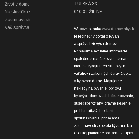
TULSKÁ 33
Život v dome
010 08 ŽILINA
Na slovíčko s ...
Zaujímavosti
Váš správca
Webová stránka
www.domovinky.sk
je jedinečný portál o bývaní
a správe bytových domov.
Prinášame aktuálne informácie
spoločne s nadčasovými témami,
ktoré sa týkajú medziľudských
vzťahov i zákonných úprav života
v bytovom dome. Mapujeme
náklady na bývanie, obnovu
bytových domov a ich financovanie,
susedské vzťahy, právne riešenie
problematických oblastí
spolunažívania, prinášame
zaujímavosti zo sveta bývania. Na
osobitej platforme spájame záujmy