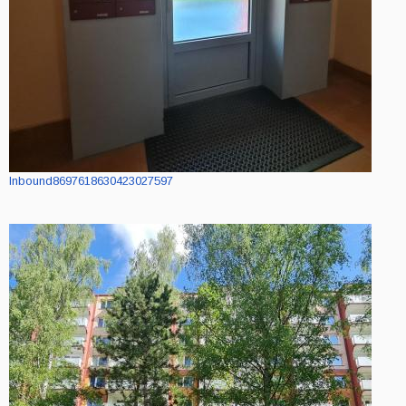
Inbound8697618630423027597