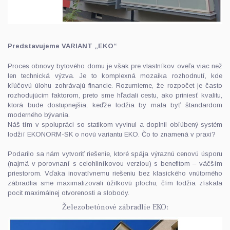
Predstavujeme VARIANT „EKO“
Proces obnovy bytového domu je však pre vlastníkov oveľa viac než
len technická výzva. Je to komplexná mozaika rozhodnutí, kde
kľúčovú úlohu zohrávajú financie. Rozumieme, že rozpočet je často
rozhodujúcim faktorom, preto sme hľadali cestu, ako priniesť kvalitu,
ktorá bude dostupnejšia, keďže lodžia by mala byť štandardom
moderného bývania.
Náš tím v spolupráci so statikom vyvinul a doplnil obľúbený systém
lodžií EKONORM-SK o novú variantu EKO. Čo to znamená v praxi?
Podarilo sa nám vytvoriť riešenie, ktoré spája výraznú cenovú úsporu
(najmä v porovnaní s celohliníkovou verziou) s benefitom – väčším
priestorom. Vďaka inovatívnemu riešeniu bez klasického vnútorného
zábradlia sme maximalizovali úžitkovú plochu, čím lodžia získala
pocit maximálnej otvorenosti a slobody.
Železobetónové zábradlie EKO: