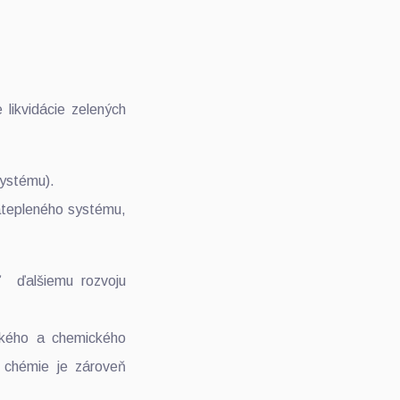
 likvidácie zelených
systému).
atepleného systému,
ť ďalšiemu rozvoju
ckého a chemického
j chémie je zároveň