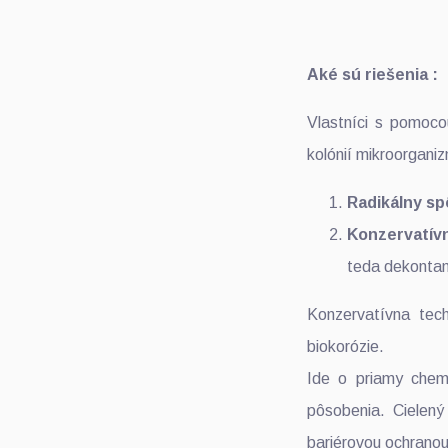
Aké sú riešenia :
Vlastníci s pomocou
kolónií mikroorgani
Radikálny s
Konzervatív
teda dekontam
Konzervatívna tec
biokorózie.
Ide o priamy chem
pôsobenia. Cielený
bariérovou ochranou