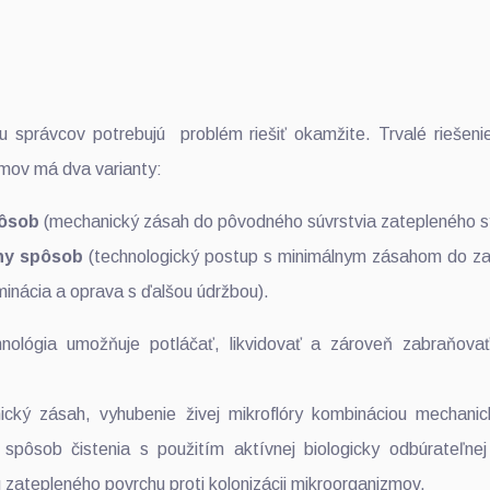
 správcov potrebujú problém riešiť okamžite. Trvalé riešenie
zmov má dva varianty:
pôsob
(mechanický zásah do pôvodného súvrstvia zatepleného 
ny spôsob
(technologický postup s minimálnym zásahom do z
inácia a oprava s ďalšou údržbou).
hnológia umožňuje potláčať, likvidovať a zároveň zabraňova
ický zásah, vyhubenie živej mikroflóry kombináciou mechani
 spôsob čistenia s použitím aktívnej biologicky odbúrateľne
 zatepleného povrchu proti kolonizácii mikroorganizmov.