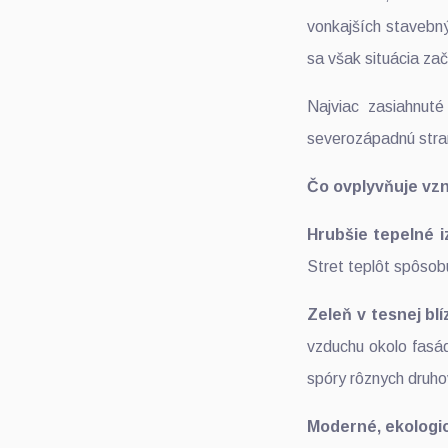
vonkajších stavebn
sa však situácia za
Najviac zasiahnut
severozápadnú str
Čo ovplyvňuje vz
Hrubšie tepelné i
Stret teplôt spôsob
Zeleň v tesnej blí
vzduchu okolo fasád
spóry rôznych druho
Moderné, ekologi