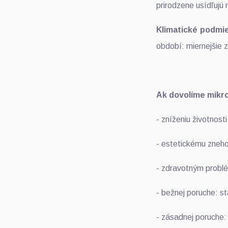
prirodzene usídľujú
Klimatické podmie
období: miernejšie z
Ak dovolíme mikro
- zníženiu životnost
- estetickému zneho
- zdravotným problé
- bežnej poruche: 
- zásadnej poruche: