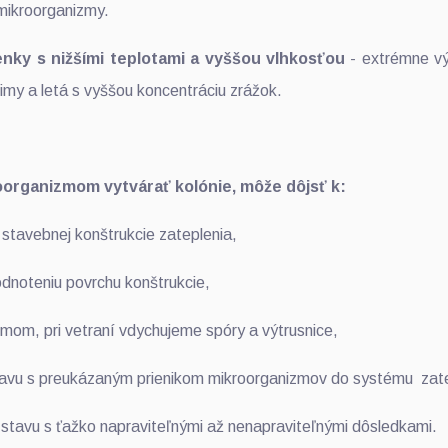
 mikroorganizmy.
nky s nižšími teplotami a vyššou vlhkosťou
- extrémne vý
imy a letá s vyššou koncentráciu zrážok.
organizmom vytvárať kolónie, môže dôjsť k:
i stavebnej konštrukcie zateplenia,
dnoteniu povrchu konštrukcie,
mom, pri vetraní vdychujeme spóry a výtrusnice,
stavu s preukázaným prienikom mikroorganizmov do systému zate
 stavu s ťažko napraviteľnými až nenapraviteľnými dôsledkami.