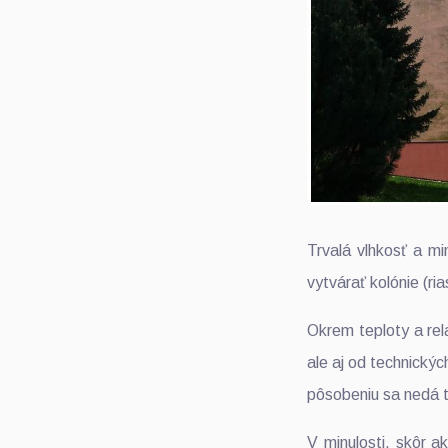
Trvalá vlhkosť a m
vytvárať kolónie (r
Okrem teploty a rel
ale aj od technickýc
pôsobeniu sa nedá t
V minulosti, skôr a