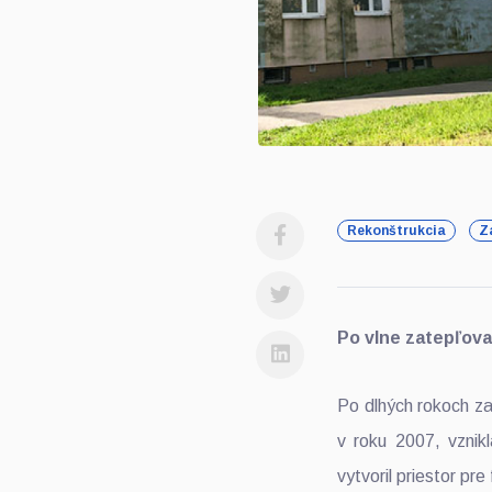
Rekonštrukcia
Z
Po vlne zatepľova
Po dlhých rokoch z
v roku 2007, vznik
vytvoril priestor pre