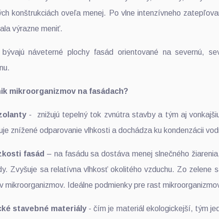
ých konštrukciách oveľa menej. Po vlne intenzívneho zatepľov
čala výrazne meniť.
é bývajú náveterné plochy fasád orientované na severnú, se
anu.
nik mikroorganizmov na fasádach?
zolanty
- znižujú tepelný tok zvnútra stavby a tým aj vonkajši
uje znížené odparovanie vlhkosti a dochádza ku kondenzácii vod
zkosti fasád
– na fasádu sa dostáva menej slnečného žiarenia,
y. Zvyšuje sa relatívna vlhkosť okolitého vzduchu. Zo zelene 
v mikroorganizmov. Ideálne podmienky pre rast mikroorganizmov
cké stavebné materiály
- čím je materiál ekologickejší, tým j