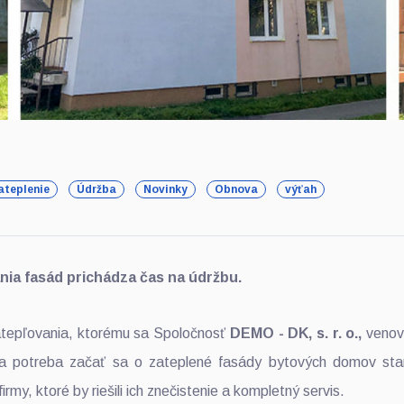
ateplenie
Údržba
Novinky
Obnova
výťah
nia fasád prichádza čas na údržbu.
atepľovania, ktorému sa Spoločnosť
DEMO - DK, s. r. o.,
venova
la potreba začať sa o zateplené fasády bytových domov sta
 firmy, ktoré by riešili ich znečistenie a kompletný servis.