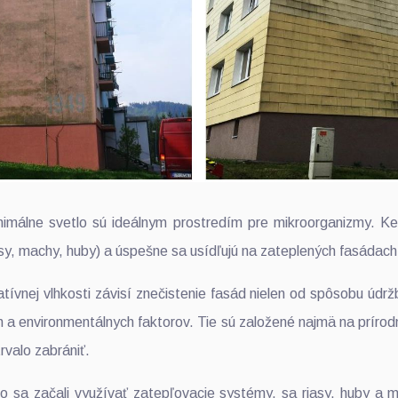
inimálne svetlo sú ideálnym prostredím pre mikroorganizmy. Ke
iasy, machy, huby) a úspešne sa usídľujú na zateplených fasádach
atívnej vlhkosti závisí znečistenie fasád nielen od spôsobu údrž
h a environmentálnych faktorov. Tie sú založené najmä na prírod
rvalo zabrániť.
ko sa začali využívať zatepľovacie systémy, sa riasy, huby a 