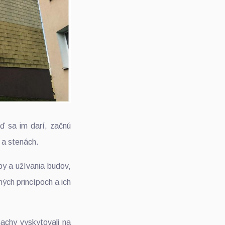
ď sa im darí, začnú
 a stenách.
by a užívania budov,
ných princípoch a ich
machy vyskytovali na