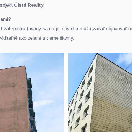
projekt
Čisté Reality.
dami?
d zateplenia fasády sa na jej povrchu môžu začať objavovať 
 viditeľné ako zelené a čierne škvrny.