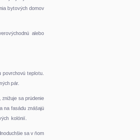
ania bytových domov
verovýchodnú alebo
u povrchovú teplotu.
ných pár.
 znižuje sa prúdenie
sa na fasádu znášajú
ých kolónií.
ednoduchšie sa v ňom